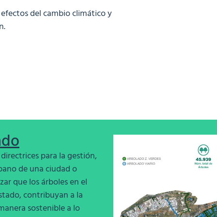
 efectos del cambio climático
y
n.
ado
irectrices para la gestión,
rbano de una ciudad o
zar que los árboles en el
tado, contribuyan a la
manera sostenible a lo