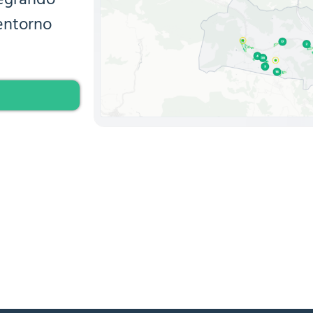
tegrando
 entorno