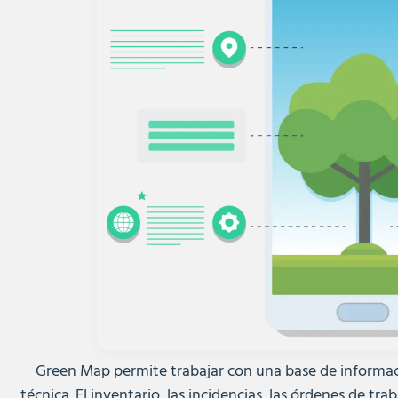
Green Map permite trabajar con una base de informac
técnica. El inventario, las incidencias, las órdenes de tr